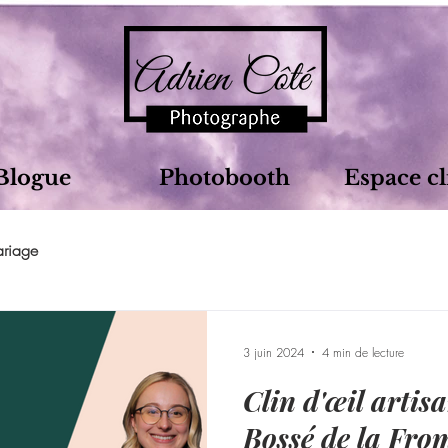
Blogue
Photobooth
Espace cl
riage
3 juin 2024
4 min de lecture
Clin d'œil artis
Bossé de la Fromages de