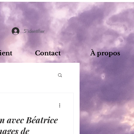
S'identifier
ient
Contact
À propos
an avec Béatrice