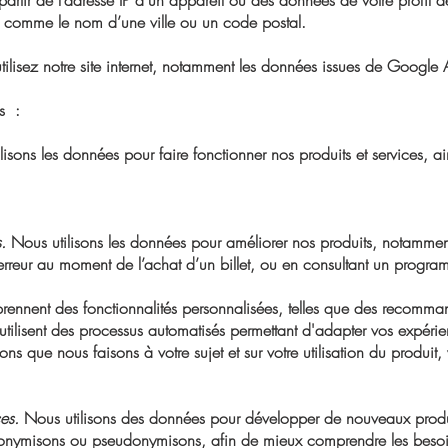
 partir de l’adresse IP d’un appareil ou des données de votre profi
z, comme le nom d’une ville ou un code postal.
tilisez notre site internet, notamment les données issues de Google A
es :
ilisons les données pour faire fonctionner nos produits et services, a
.
Nous utilisons les données pour améliorer nos produits, notammen
erreur au moment de l’achat d’un billet, ou en consultant un program
rennent des fonctionnalités personnalisées, telles que des recomma
és utilisent des processus automatisés permettant d'adapter vos expé
que nous faisons à votre sujet et sur votre utilisation du produit, vo
es.
Nous utilisons des données pour développer de nouveaux produit
onymisons ou pseudonymisons, afin de mieux comprendre les besoin