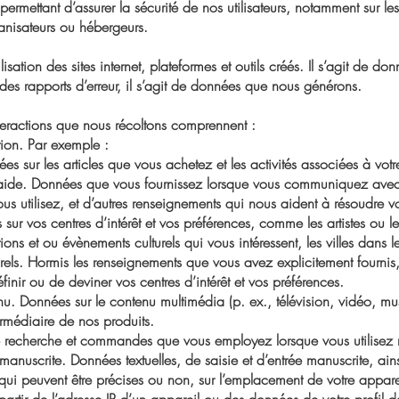
ermettant d’assurer la sécurité de nos utilisateurs, notamment sur l
anisateurs ou hébergeurs.
isation des sites internet, plateformes et outils créés. Il s’agit de do
 des rapports d’erreur, il s’agit de données que nous générons.
teractions que nous récoltons comprennent :
ation. Par exemple :
s sur les articles que vous achetez et les activités associées à vot
’aide. Données que vous fournissez lorsque vous communiquez ave
us utilisez, et d’autres renseignements qui nous aident à résoudre v
 sur vos centres d’intérêt et vos préférences, comme les artistes ou 
ions et ou évènements culturels qui vous intéressent, les villes dans l
urels. Hormis les renseignements que vous avez explicitement fourni
finir ou de deviner vos centres d’intérêt et vos préférences.
 Données sur le contenu multimédia (p. ex., télévision, vidéo, musi
ermédiaire de nos produits.
echerche et commandes que vous employez lorsque vous utilisez not
e manuscrite. Données textuelles, de saisie et d’entrée manuscrite, a
ui peuvent être précises ou non, sur l’emplacement de votre apparei