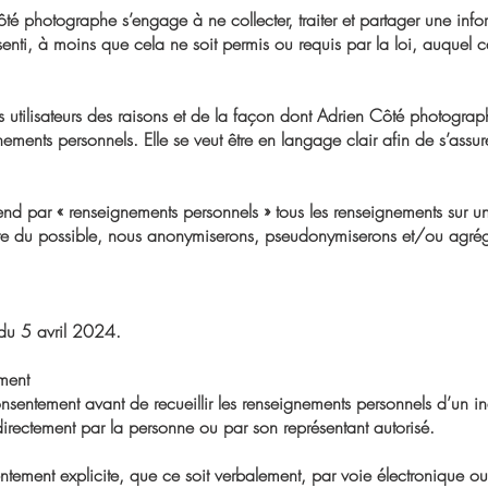
ôté photographe s’engage à ne collecter, traiter et partager une infor
senti, à moins que cela ne soit permis ou requis par la loi, auquel 
les utilisateurs des raisons et de la façon dont Adrien Côté photogr
ignements personnels. Elle se veut être en langage clair afin de s’ass
tend par « renseignements personnels » tous les renseignements sur u
re du possible, nous anonymiserons, pseudonymiserons et/ou agréger
r du 5 avril 2024.
ment
sentement avant de recueillir les renseignements personnels d’un in
i directement par la personne ou par son représentant autorisé.
ntement explicite, que ce soit verbalement, par voie électronique ou 