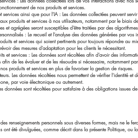
services : Les données collectées lors de vos interactions avec nos ser
fonctionnement de nos produits et services.
 services ainsi que pour l’IA : Les données collectées peuvent servi
 produits et services à nos utilisateurs, notamment par le biais d
 et agrégées seront susceptibles d’être traitées par des algorithmes util
ersonnalisés : Le recueil et l’analyse des données générées par vos 
duits et services qui soient pertinents pour toujours répondre au mie
évoir des mesures d’adaptation pour les clients le nécessitant.
ts et services : Les données sont récoltées afin d’avoir des informat
s afin de les évaluer et de les résoudre si nécessaire, notamment p
os produits et services en plus de favoriser la gestion de risques.
ateurs. Les données récoltées nous permettent de vérifier l’identité et
ne, par voie électronique ou autrement.
Les données sont récoltées pour satisfaire à des obligations issues de 
des renseignements personnels sous diverses formes, mais ne le fera
s ont été divulguées, comme décrit dans la présente Politique, ou lo