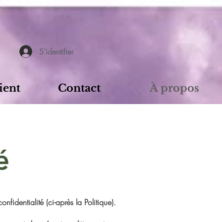
S'identifier
ient
Contact
À propos
é
fidentialité (ci-après la Politique).